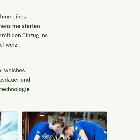
nahme eines
nnens meisterten
amit den Einzug ins
Schweiz
h, welches
Ausdauer und
ftechnologie