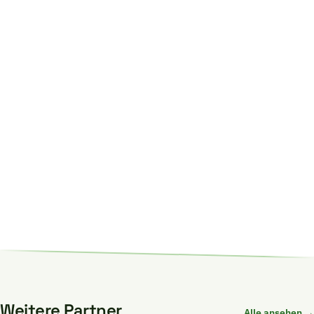
Wasseraufbereitung extern,
Gasaufbereitung
5900 weltweit
MITARBEITENDE
1,4 Mrd. €
UMSATZ
Weitere Partner
Alle ansehen →